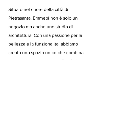
Situato nel cuore della città di
Pietrasanta, Emmepi non è solo un
negozio ma anche uno studio di
architettura. Con una passione per la
bellezza e la funzionalità, abbiamo
creato uno spazio unico che combina
lavoro e ispirazione, accogliendo i
clienti in un ambiente che riflette
appieno la nostra filosofia.
Leggi di
piu' sui nostri progetti.
Email
*
Sì, mi iscrivo alla 