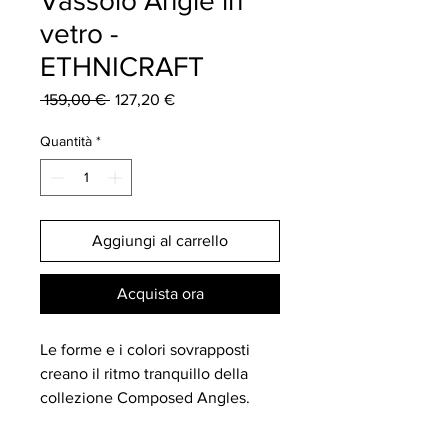
Vassoio Angle in
vetro -
ETHNICRAFT
Prezzo
Prezzo
 159,00 € 
127,20 €
regolare
scontato
Quantità
*
Aggiungi al carrello
Acquista ora
Le forme e i colori sovrapposti
creano il ritmo tranquillo della
collezione Composed Angles.
Con la sua tipica composizione a
strati, il design con vetro