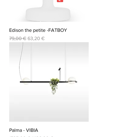
Edison the petite -FATBOY
Prezzo regolare
Prezzo scontato
79,00 €
63,20 €
Palma - VIBIA