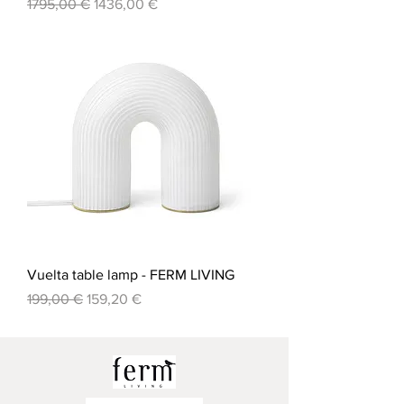
Prezzo regolare
Prezzo scontato
1795,00 €
1436,00 €
Vuelta table lamp - FERM LIVING
Prezzo regolare
Prezzo scontato
199,00 €
159,20 €