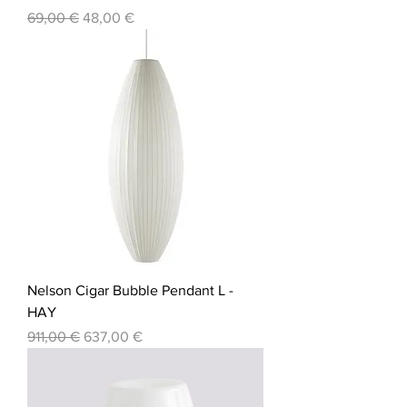
Prezzo regolare
Prezzo scontato
69,00 €
48,00 €
Nelson Cigar Bubble Pendant L -
HAY
Prezzo regolare
Prezzo scontato
911,00 €
637,00 €