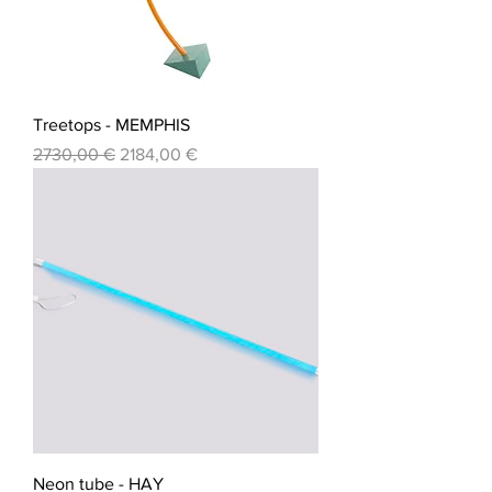
Treetops - MEMPHIS
Prezzo regolare
Prezzo scontato
2730,00 €
2184,00 €
Neon tube - HAY