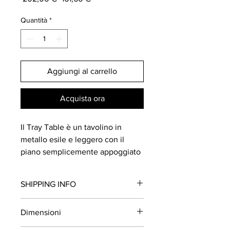
regolare
scontato
Quantità
*
Aggiungi al carrello
Acquista ora
Il Tray Table è un tavolino in
metallo esile e leggero con il
piano semplicemente appoggiato
alla struttura, così da essere
utilizzato come comodo vassoio.
SHIPPING INFO
Disponibile
Dimensioni