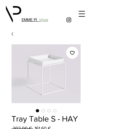
EMME PI
shop
Tray Table S - HAY
Prezzo
Prezzo
 202,00 € 
161,60 €