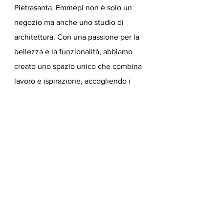
Pietrasanta, Emmepi non è solo un
negozio ma anche uno studio di
architettura. Con una passione per la
bellezza e la funzionalità, abbiamo
creato uno spazio unico che combina
lavoro e ispirazione, accogliendo i
clienti in un ambiente che riflette
appieno la nostra filosofia.
Leggi di
piu' sui nostri progetti.
Email
*
Sì, mi iscrivo alla 
Newsletter e non perderò 
nessuna novità su Design 