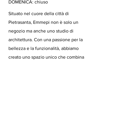
DOMENICA: chiuso
Situato nel cuore della città di
Pietrasanta, Emmepi non è solo un
negozio ma anche uno studio di
architettura. Con una passione per la
bellezza e la funzionalità, abbiamo
creato uno spazio unico che combina
lavoro e ispirazione, accogliendo i
clienti in un ambiente che riflette
appieno la nostra filosofia.
Leggi di
piu' sui nostri progetti.
Email
*
Sì, mi iscrivo alla 