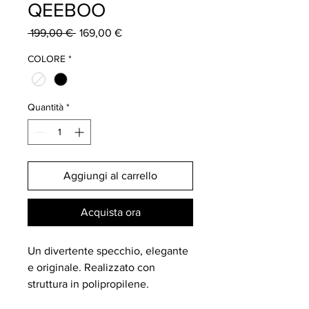
QEEBOO
Prezzo
Prezzo
 199,00 € 
169,00 €
regolare
scontato
COLORE
*
Quantità
*
Aggiungi al carrello
Acquista ora
Un divertente specchio, elegante
e originale. Realizzato con
struttura in polipropilene.
Colore bianco.