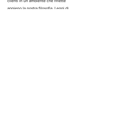
clienti in un ambiente che riflette
appieno la nostra filosofia.
Leggi di
piu' sui nostri progetti.
Email
*
Sì, mi iscrivo alla 
Newsletter e non perderò 
nessuna novità su Design 
e Architettura!
*
Invia