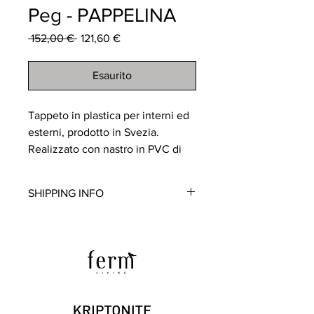
Peg - PAPPELINA
Prezzo
Prezzo
 152,00 € 
121,60 €
regolare
scontato
Esaurito
Tappeto in plastica per interni ed
esterni, prodotto in Svezia.
Realizzato con nastro in PVC di
produzione svedese, certificato
privo di ftalati, intrecciato su telai
SHIPPING INFO
tradizionali.
Bordi rinforzati e saldati per
Disponibile
garantire resistenza e durata.
Molto pratico e di facile
manutenzione, lavabile a mano o
in lavatrice a bassa temperatura
(30°C), senza centrifuga.