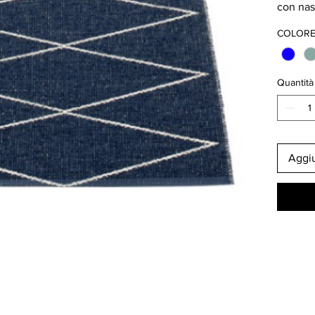
con nas
svedese,
COLOR
intrecci
Bordi ri
resiste
Quantità
Molto p
lavabil
tempera
Dimensi
Aggiu