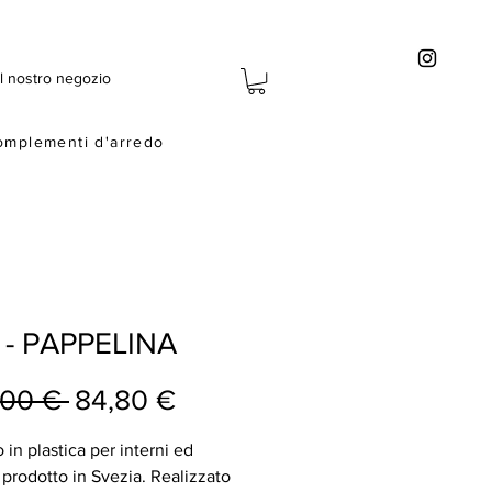
Il nostro negozio
omplementi d'arredo
 - PAPPELINA
Prezzo
Prezzo
,00 € 
84,80 €
regolare
scontato
 in plastica per interni ed
, prodotto in Svezia. Realizzato