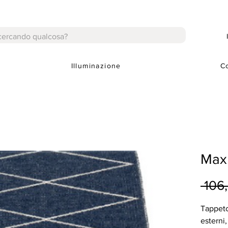
Illuminazione
C
Max
 106
Tappeto
esterni