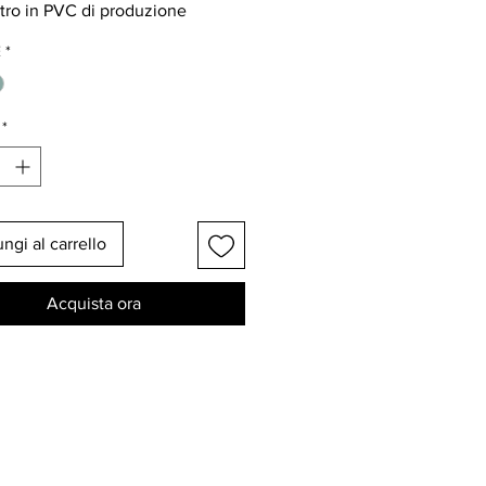
tro in PVC di produzione
 certificato privo di ftalati,
E
*
ato su telai tradizionali.
nforzati e saldati per garantire
nza e durata.
*
ratico e di facile manutenzione,
e a mano o in lavatrice a bassa
tura (30°C), senza centrifuga.
oni: 70 x 100cm
ngi al carrello
Acquista ora