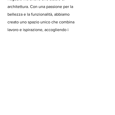
architettura. Con una passione per la
bellezza e la funzionalità, abbiamo
creato uno spazio unico che combina
lavoro e ispirazione, accogliendo i
clienti in un ambiente che riflette
appieno la nostra filosofia.
Leggi di
piu' sui nostri progetti.
Email
*
Sì, mi iscrivo alla 
Newsletter e non perderò 
nessuna novità su Design 
e Architettura!
*
Invia