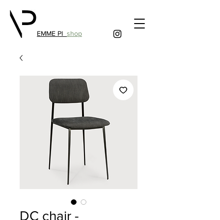
EMME PI
shop
DC chair -