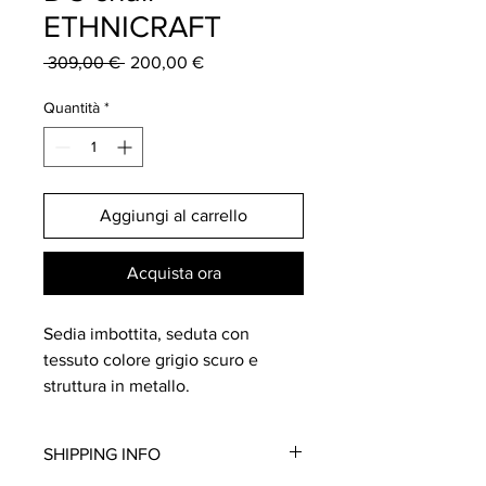
ETHNICRAFT
Prezzo
Prezzo
 309,00 € 
200,00 €
regolare
scontato
Quantità
*
Aggiungi al carrello
Acquista ora
Sedia imbottita, seduta con
tessuto colore grigio scuro e
struttura in metallo.
Dimensioni: L. 43cm P. 48cm H.
82cm
SHIPPING INFO